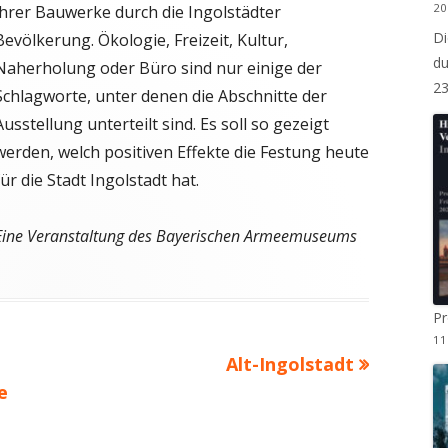
20
ihrer Bauwerke durch die Ingolstädter
MITGLIED WERDEN
Di
Bevölkerung. Ökologie, Freizeit, Kultur,
DOCUMENTEKONZEPT
STAMMTISCH
du
Naherholung oder Büro sind nur einige der
STRASSEN UND ORTSSCHILDER
2
Schlagworte, unter denen die Abschnitte der
Ausstellung unterteilt sind. Es soll so gezeigt
werden, welch positiven Effekte die Festung heute
für die Stadt Ingolstadt hat.
Eine Veranstaltung des Bayerischen Armeemuseums
P
11
Nächster
Alt-Ingolstadt
Beitrag
e