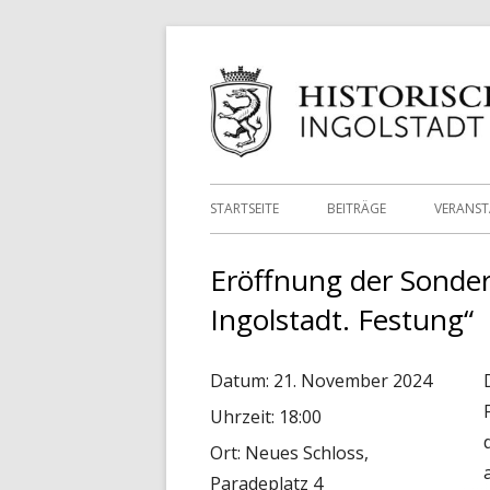
Springe
zum
Inhalt
Primäres
STARTSEITE
BEITRÄGE
VERANS
Menü
Eröffnung der Sonder
Ingolstadt. Festung“
Datum:
21. November 2024
Uhrzeit:
18:00
Ort:
Neues Schloss,
Paradeplatz 4