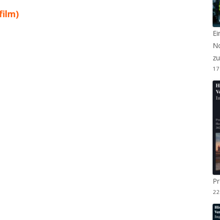
film)
Ei
No
zu
17
P
22