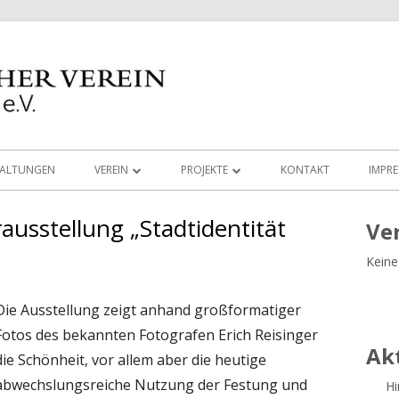
TALTUNGEN
VEREIN
PROJEKTE
KONTAKT
IMPR
MEDIEN
AUGUSTINERKIRCHE
ausstellung „Stadtidentität
Ha
Ve
ARBEITSGRUPPEN
LUDWIG IM LIEBFRAUENMÜNSTER
ARCHÄOLOGIE
Keine
Sei
LINKS
VIRTUELLE RUNDGÄNGE
BRONZEZEIT
Die Ausstellung zeigt anhand großformatiger
VORSTAND UND BEIRAT
VOR UNSERER HAUSTÜRE
DOKUMENTEKONZ
Fotos des bekannten Fotografen Erich Reisinger
Ak
die Schönheit, vor allem aber die heutige
SATZUNG DES HISTORISCHEN VEREINS
100 TÜRME PROJEKT
RESTAURIERUNG
INGOLSTADT
abwechslungsreiche Nutzung der Festung und
Hi
BUCHEMPFEHLUNGEN
RÖMERGRUPPE