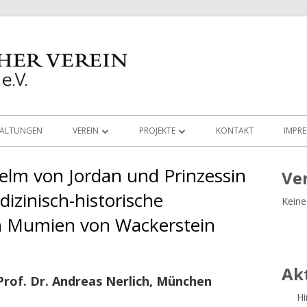
TALTUNGEN
VEREIN
PROJEKTE
KONTAKT
IMPR
MEDIEN
AUGUSTINERKIRCHE
elm von Jordan und Prinzessin
Ha
Ve
ARBEITSGRUPPEN
LUDWIG IM LIEBFRAUENMÜNSTER
ARCHÄOLOGIE
izinisch-historische
Keine
Sei
LINKS
VIRTUELLE RUNDGÄNGE
BRONZEZEIT
n Mumien von Wackerstein
VORSTAND UND BEIRAT
VOR UNSERER HAUSTÜRE
DOKUMENTEKONZ
Ak
SATZUNG DES HISTORISCHEN VEREINS
100 TÜRME PROJEKT
RESTAURIERUNG
Prof. Dr. Andreas Nerlich, München
INGOLSTADT
Hi
BUCHEMPFEHLUNGEN
RÖMERGRUPPE