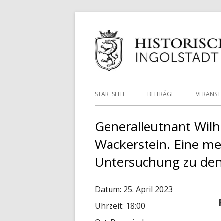
Springe
zum
Inhalt
Primäres
STARTSEITE
BEITRÄGE
VERANS
Menü
Generalleutnant Wilh
Wackerstein. Eine med
Untersuchung zu de
Datum:
25. April 2023
Uhrzeit:
18:00