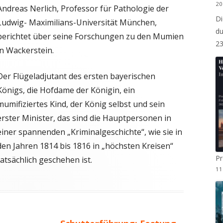
20
Andreas Nerlich, Professor für Pathologie der
MITGLIED WERDEN
Di
DOCUMENTEKONZEPT
STAMMTISCH
Ludwig- Maximilians-Universität München,
du
berichtet über seine Forschungen zu den Mumien
STRASSEN UND ORTSSCHILDER
2
in Wackerstein.
Der Flügeladjutant des ersten bayerischen
Königs, die Hofdame der Königin, ein
mumifiziertes Kind, der König selbst und sein
erster Minister, das sind die Hauptpersonen in
einer spannenden „Kriminalgeschichte“, wie sie in
den Jahren 1814 bis 1816 in „höchsten Kreisen“
P
tatsächlich geschehen ist.
11