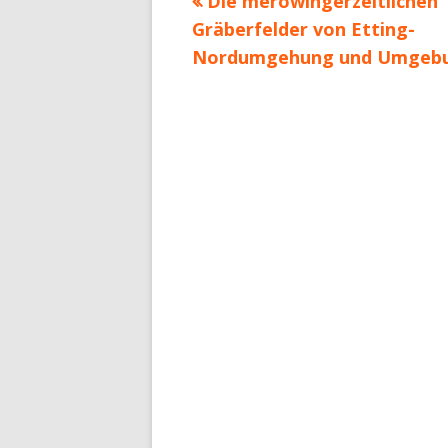
Vorheriger
Die merowingerzeitlichen
Beitragsnavigation
Beitrag:
Gräberfelder von Etting-
Nordumgehung und Umgeb