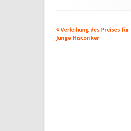
Vorheriger
Verleihung des Preises für
Beitragsnavigation
Beitrag:
Junge Historiker