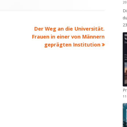
20
MITGLIED WERDEN
Di
DOCUMENTEKONZEPT
STAMMTISCH
du
STRASSEN UND ORTSSCHILDER
2
Nächster
Der Weg an die Universität.
Beitrag
Frauen in einer von Männern
geprägten Institution
P
11