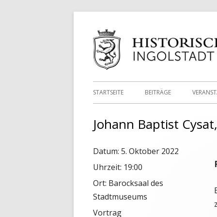
Springe
zum
Inhalt
Primäres
STARTSEITE
BEITRÄGE
VERANS
Menü
Johann Baptist Cysat,
Datum:
5. Oktober 2022
Uhrzeit:
19:00
Ort:
Barocksaal des
Stadtmuseums
Vortrag