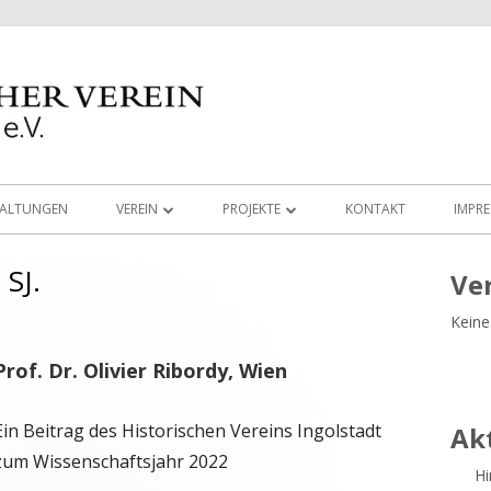
TALTUNGEN
VEREIN
PROJEKTE
KONTAKT
IMPR
MEDIEN
AUGUSTINERKIRCHE
 SJ.
Ha
Ve
ARBEITSGRUPPEN
LUDWIG IM LIEBFRAUENMÜNSTER
ARCHÄOLOGIE
Keine
Sei
LINKS
VIRTUELLE RUNDGÄNGE
BRONZEZEIT
Prof. Dr. Olivier Ribordy, Wien
VORSTAND UND BEIRAT
VOR UNSERER HAUSTÜRE
DOKUMENTEKONZ
Ein Beitrag des Historischen Vereins Ingolstadt
Ak
SATZUNG DES HISTORISCHEN VEREINS
100 TÜRME PROJEKT
RESTAURIERUNG
zum Wissenschaftsjahr 2022
INGOLSTADT
Hi
BUCHEMPFEHLUNGEN
RÖMERGRUPPE