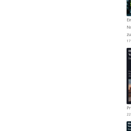
Ei
No
zu
17
P
22