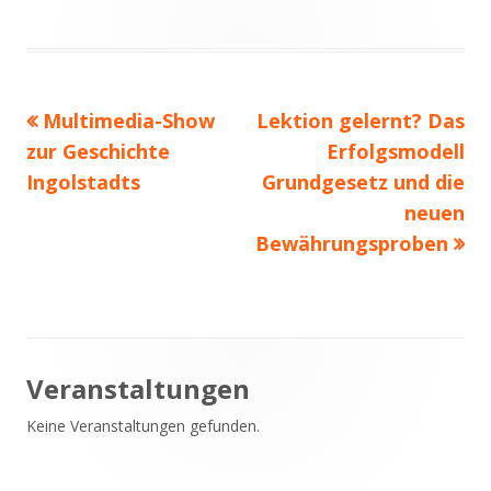
Vorheriger
Nächster
Multimedia-Show
Lektion gelernt? Das
Beitragsnavigation
Beitrag:
Beitrag
zur Geschichte
Erfolgsmodell
Ingolstadts
Grundgesetz und die
neuen
Bewährungsproben
Haupt-
Veranstaltungen
Keine Veranstaltungen gefunden.
Seitenleiste