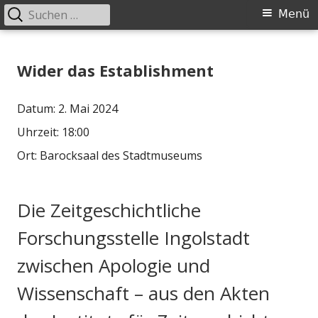
Suchen
Primäres
Menü
nach:
Menü
Springe
Historischer Verein Ingolstadt e.V.
zum
Wider das Establishment
Inhalt
Datum:
2. Mai 2024
Uhrzeit:
18:00
Ort:
Barocksaal des Stadtmuseums
Die Zeitgeschichtliche
Forschungsstelle Ingolstadt
zwischen Apologie und
Wissenschaft – aus den Akten