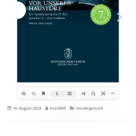
Veröffentlicht
Autor
Kategorien
16. August 2024
eos300d
Uncategorized
am