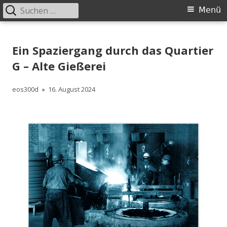
Suchen
Primäres
Menü
nach:
Menü
Springe
Historischer Verein Ingolstadt e.V.
zum
Ein Spaziergang durch das Quartier
Inhalt
G – Alte Gießerei
Autor
Veröffentlicht
eos300d
16. August 2024
am