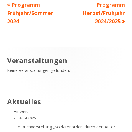
Vorheriger
Nächster
Programm
Programm
Beitragsnavigation
Beitrag:
Beitrag
Frühjahr/Sommer
Herbst/Frühjahr
2024
2024/2025
Haupt-
Veranstaltungen
Keine Veranstaltungen gefunden.
Seitenleiste
Aktuelles
Hinweis
20. April 2026
Die Buchvorstellung „Soldatenbilder“ durch den Autor