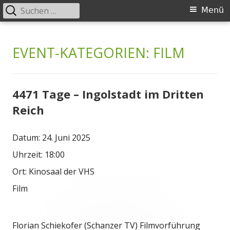
Suchen
Primäres
Menü
nach:
Menü
Springe
Historischer Verein Ingolstadt e.V.
zum
EVENT-KATEGORIEN:
FILM
Inhalt
4471 Tage – Ingolstadt im Dritten
Reich
Datum:
24. Juni 2025
Uhrzeit:
18:00
Ort:
Kinosaal der VHS
Film
Florian Schiekofer (Schanzer TV) Filmvorführung