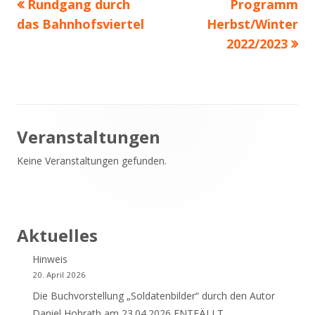
Vorheriger
Nächster
Rundgang durch
Programm
Beitragsnavigation
Beitrag:
Beitrag
das Bahnhofsviertel
Herbst/Winter
2022/2023
Haupt-
Veranstaltungen
Keine Veranstaltungen gefunden.
Seitenleiste
Aktuelles
Hinweis
20. April 2026
Die Buchvorstellung „Soldatenbilder“ durch den Autor
Daniel Hohrath am 23.04.2026 ENTFÄLLT