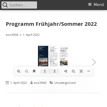
Suchen
Primäres
Menü
nach:
Menü
Springe
Historischer Verein Ingolstadt e.V.
zum
Programm Frühjahr/Sommer 2022
Inhalt
Autor
Veröffentlicht
eos300d
1. April 2022
am
Veröffentlicht
Autor
Kategorien
1. April 2022
eos300d
Uncategorized
am