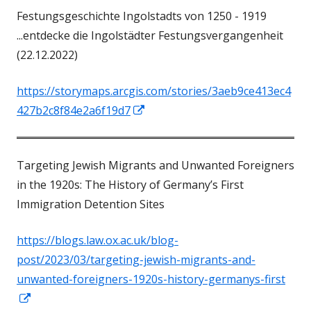
Festungsgeschichte Ingolstadts von 1250 - 1919
öffnen
...entdecke die Ingolstädter Festungsvergangenheit
(22.12.2022)
https://storymaps.arcgis.com/stories/3aeb9ce413ec4
In
427b2c8f84e2a6f19d7
neuem
Fenster
Targeting Jewish Migrants and Unwanted Foreigners
öffnen
in the 1920s: The History of Germany’s First
Immigration Detention Sites
https://blogs.law.ox.ac.uk/blog-
post/2023/03/targeting-jewish-migrants-and-
unwanted-foreigners-1920s-history-germanys-first
In