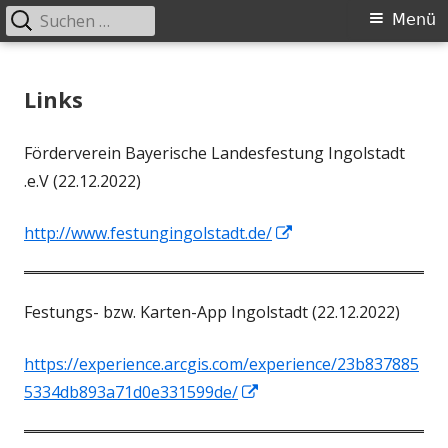
Suchen
Primäres
Menü
nach:
Menü
Springe
Historischer Verein Ingolstadt e.V.
zum
Links
Inhalt
Förderverein Bayerische Landesfestung Ingolstadt
.e.V (22.12.2022)
In
http://www.festungingolstadt.de/
neuem
Fenster
Festungs- bzw. Karten-App Ingolstadt (22.12.2022)
öffnen
https://experience.arcgis.com/experience/23b837885
In
5334db893a71d0e331599de/
neuem
Fenster