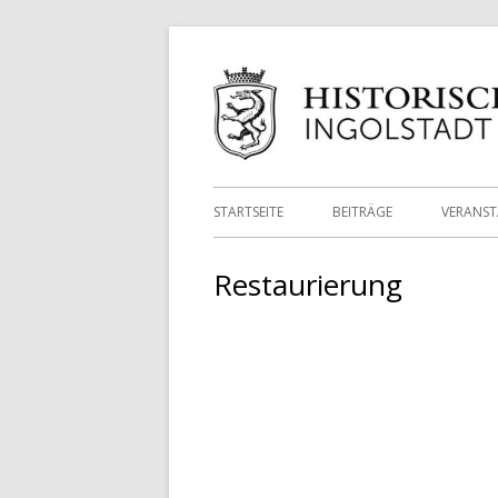
Springe
zum
Inhalt
Primäres
STARTSEITE
BEITRÄGE
VERANS
Menü
Restaurierung