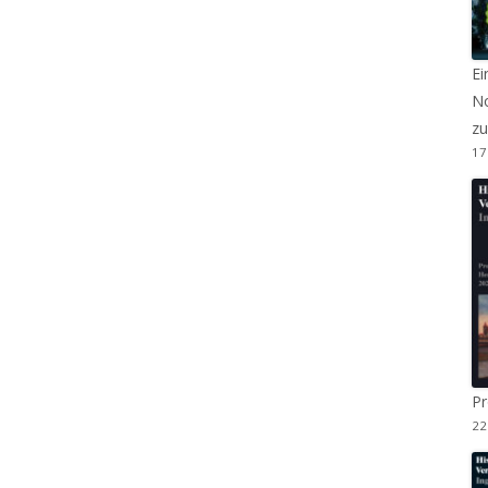
Ei
No
zu
17
P
22