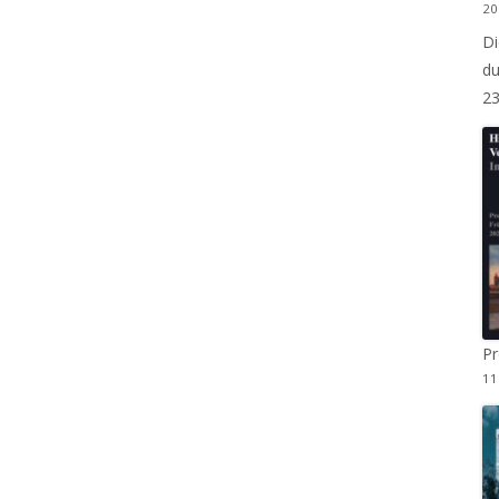
20
MITGLIED WERDEN
Di
DOCUMENTEKONZEPT
STAMMTISCH
du
STRASSEN UND ORTSSCHILDER
2
P
11