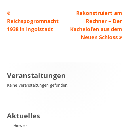
Vorheriger
Nächster
Rekonstruiert am
Beitragsnavigation
Beitrag:
Beitrag
Reichspogromnacht
Rechner – Der
1938 in Ingolstadt
Kachelofen aus dem
Neuen Schloss
Haupt-
Veranstaltungen
Keine Veranstaltungen gefunden.
Seitenleiste
Aktuelles
Hinweis