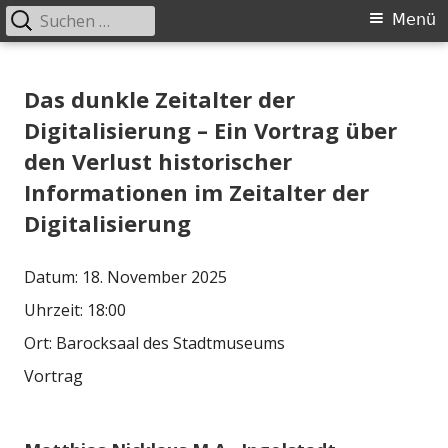
Suchen
Primäres
Menü
nach:
Menü
Springe
Historischer Verein Ingolstadt e.V.
zum
Das dunkle Zeitalter der
Inhalt
Digitalisierung – Ein Vortrag über
den Verlust historischer
Informationen im Zeitalter der
Digitalisierung
Datum:
18. November 2025
Uhrzeit:
18:00
Ort:
Barocksaal des Stadtmuseums
Vortrag