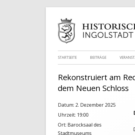
Springe
zum
Inhalt
Primäres
STARTSEITE
BEITRÄGE
VERANS
Menü
Rekonstruiert am Rec
dem Neuen Schloss
Datum:
2. Dezember 2025
Uhrzeit:
19:00
Ort:
Barocksaal des
Stadtmuseums