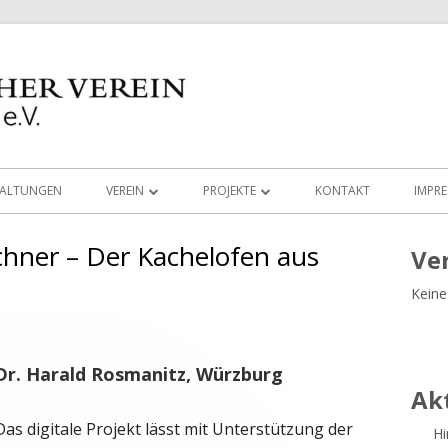
TALTUNGEN
VEREIN
PROJEKTE
KONTAKT
IMPR
MEDIEN
AUGUSTINERKIRCHE
hner – Der Kachelofen aus
Ha
Ve
ARBEITSGRUPPEN
LUDWIG IM LIEBFRAUENMÜNSTER
ARCHÄOLOGIE
Keine
Sei
LINKS
VIRTUELLE RUNDGÄNGE
BRONZEZEIT
VORSTAND UND BEIRAT
VOR UNSERER HAUSTÜRE
DOKUMENTEKONZ
Dr. Harald Rosmanitz, Würzburg
Ak
SATZUNG DES HISTORISCHEN VEREINS
100 TÜRME PROJEKT
RESTAURIERUNG
INGOLSTADT
Das digitale Projekt lässt mit Unterstützung der
Hi
BUCHEMPFEHLUNGEN
RÖMERGRUPPE