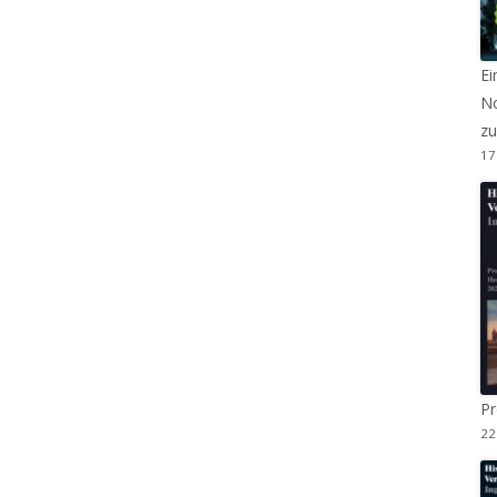
Ei
No
zu
17
P
22