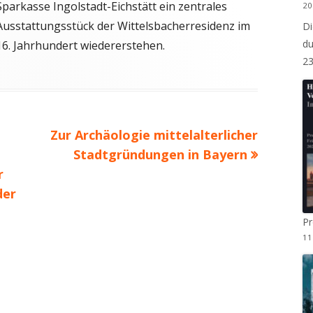
Sparkasse Ingolstadt-Eichstätt ein zentrales
20
MITGLIED WERDEN
Ausstattungsstück der Wittelsbacherresidenz im
Di
DOCUMENTEKONZEPT
STAMMTISCH
du
16. Jahrhundert wiedererstehen.
STRASSEN UND ORTSSCHILDER
2
Nächster
Zur Archäologie mittelalterlicher
Beitrag
g
Stadtgründungen in Bayern
r
der
P
11