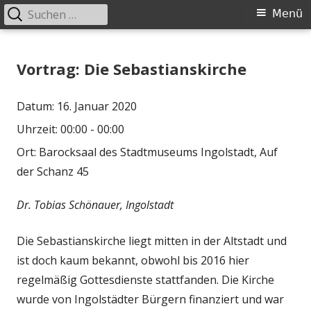
Suchen
Primäres
Menü
nach:
Menü
Springe
Historischer Verein Ingolstadt e.V.
zum
Vortrag: Die Sebastianskirche
Inhalt
Datum:
16. Januar 2020
Uhrzeit:
00:00 - 00:00
Ort:
Barocksaal des Stadtmuseums Ingolstadt, Auf
der Schanz 45
Dr. Tobias Schönauer, Ingolstadt
Die Sebastianskirche liegt mitten in der Altstadt und
ist doch kaum bekannt, obwohl bis 2016 hier
regelmäßig Gottesdienste stattfanden. Die Kirche
wurde von Ingolstädter Bürgern finanziert und war