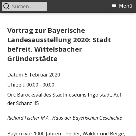
Suchen
Primäres
Menü
nach:
Menü
Springe
Historischer Verein Ingolstadt e.V.
zum
Vortrag zur Bayerische
Inhalt
Landesausstellung 2020: Stadt
befreit. Wittelsbacher
Gründerstädte
Datum:
5. Februar 2020
Uhrzeit:
00:00 - 00:00
Ort:
Barocksaal des Stadtmuseums Ingolstadt, Auf
der Schanz 45
Richard Fischer M.A., Haus der Bayerischen Geschichte
Bayern vor 1000 Jahren – Felder, Wälder und Berge,